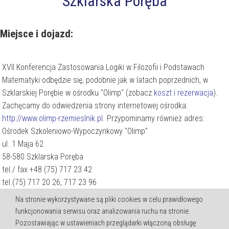
Szklarska Poręba
Miejsce i dojazd:
XVII Konferencja Zastosowania Logiki w Filozofii i Podstawach
Matematyki odbędzie się, podobnie jak w latach poprzednich, w
Szklarskiej Porębie w ośrodku "Olimp" (zobacz
koszt i rezerwacja
).
Zachęcamy do odwiedzenia strony internetowej ośrodka:
http://www.olimp-rzemieslnik.pl
. Przypominamy również adres:
Ośrodek Szkoleniowo-Wypoczynkowy "Olimp"
ul. 1 Maja 62
58-580 Szklarska Poręba
tel./ fax +48 (75) 717 23 42
tel.(75) 717 20 26, 717 23 96
e- mail:
kkozicka@olimp-rzemieslnik.pl
Na stronie wykorzystywane są pliki cookies w celu prawidłowego
funkcjonowania serwisu oraz analizowania ruchu na stronie.
Mini-bus
z Opola wyjeżdża do Szklarskiej Poręby 7 maja
Pozostawiając w ustawieniach przeglądarki włączoną obsługę