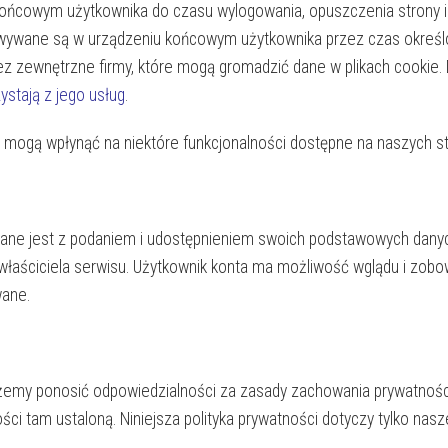
ońcowym użytkownika do czasu wylogowania, opuszczenia strony i
echowywane są w urządzeniu końcowym użytkownika przez czas określ
z zewnętrzne firmy, które mogą gromadzić dane w plikach cookie. 
ystają z jego usług
.
 mogą wpłynąć na niektóre funkcjonalności dostępne na naszych s
ązane jest z podaniem i udostępnieniem swoich podstawowych dan
łaściciela serwisu. Użytkownik konta ma możliwość wglądu i zobowi
wane.
żemy ponosić odpowiedzialności za zasady zachowania prywatnośc
ości tam ustaloną. Niniejsza polityka prywatności dotyczy tylko nas