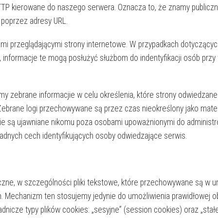
TP kierowane do naszego serwera. Oznacza to, że znamy publiczne 
 poprzez adresy URL.
mi przeglądającymi strony internetowe. W przypadkach dotyczący
, informacje te mogą posłużyć służbom do indentyfikacji osób prz
emy zebrane informacjie w celu określenia, które strony odwiedzane
. Zebrane logi przechowywane są przez czas nieokreślony jako mat
 nie są ujawniane nikomu poza osobami upoważnionymi do administ
żadnych cech identyfikujących osoby odwiedzające serwis.
atyczne, w szczególności pliki tekstowe, które przechowywane są 
h.
Mechanizm ten stosujemy jedynie do umożliwienia prawidłowej 
cze typy plików cookies: „sesyjne” (session cookies) oraz „stałe”