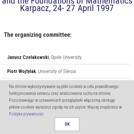
and the Foundations of Mathematics
Karpacz, 24- 27 April 1997
The organizing committee:
Janusz Czelakowski
, Opole University
Piotr Wojtylak
, University of Silesia
Jan Zygmunt
, Wrocław University
Na stronie wykorzystywane są pliki cookies w celu prawidłowego
funkcjonowania serwisu oraz analizowania ruchu na stronie.
Pozostawiając w ustawieniach przeglądarki włączoną obsługę
program (PDF / 897.34 kb)
plików cookies wyrażasz zgodę na ich użycie. Więcej znajdziesz w
Polityka prywatności
lista (PDF / 786.53 kb)
OK