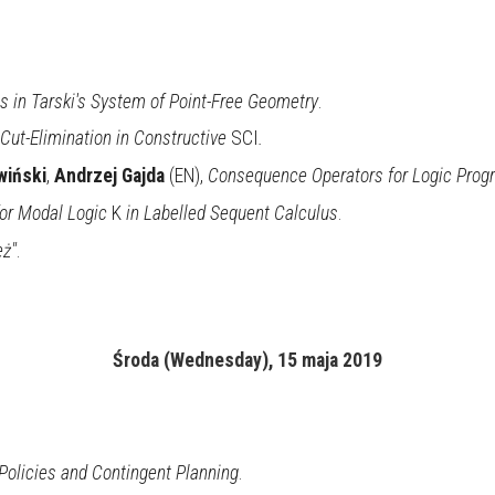
es in Tarski's System of Point-Free Geometry
.
Cut-Elimination in Constructive
SCI
.
wiński
,
Andrzej Gajda
(EN),
Consequence Operators for Logic Prog
for Modal Logic
K
in Labelled Sequent Calculus
.
eż"
.
Środa (Wednesday), 15 maja 2019
olicies and Contingent Planning
.