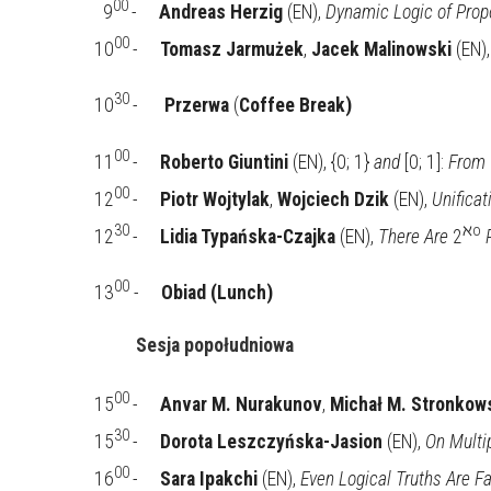
00
9
-
Andreas Herzig
(EN),
Dynamic Logic of Prop
00
10
-
Tomasz Jarmużek
,
Jacek Malinowski
(EN)
30 
10
-      
Przerwa 
(
Coffee Break)
00
11
-
Roberto Giuntini
(EN), {0; 1}
and
[0; 1]:
From C
00
12
-
Piotr Wojtylak
,
Wojciech Dzik
(EN),
Unificat
30
ℵo
12
-
Lidia Typańska-Czajka
(EN),
There Are
2
P
00
13
 -     
Obiad (Lunch) 
Sesja popołudniowa
00
15
-
Anvar M. Nurakunov
,
Michał M. Stronkow
30
15
-
Dorota Leszczyńska-Jasion
(EN),
On Multi
00
16
-
Sara Ipakchi
(EN),
Even Logical Truths Are Fal