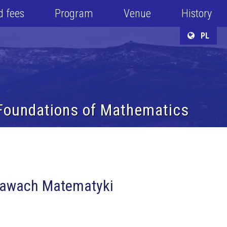
d fees
Program
Venue
History
PL
 Foundations of Mathematics
stawach Matematyki