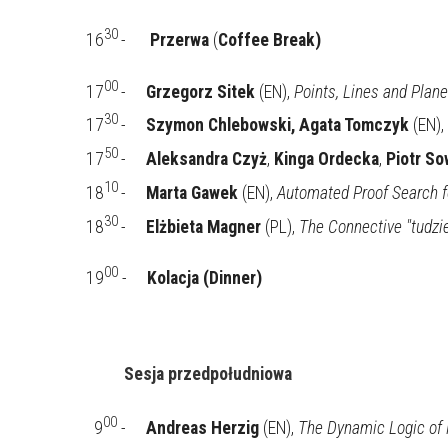
30 
16
-      
Przerwa 
(
Coffee Break)
00
17
-
Grzegorz Sitek
(EN),
Points, Lines and Plan
30
17
-
Szymon Chlebowski, Agata Tomczyk
(EN),
50
17
-
Aleksandra Czyż
,
Kinga Ordecka
,
Piotr So
10
18
-
Marta Gawek
(EN),
Automated Proof Search 
30
18
-
Elżbieta Magner
(PL),
The Connective "tudzi
00
19
 -     
Kolacja (Dinner)
Sesja przedpołudniowa
00
9
-
Andreas Herzig
(EN),
The Dynamic Logic of P