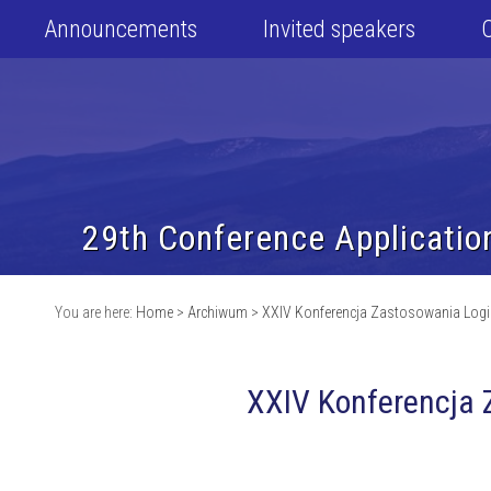
Announcements
Invited speakers
29th Conference Applicatio
You are here:
Home
>
Archiwum
>
XXIV Konferencja Zastosowania Logik
XXIV Konferencja 