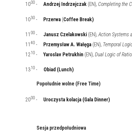
00
10
-
Andrzej Indrzejczak
(EN),
Completing the Ci
30
10
 -     
Przerwa 
(
Coffee Break)
00
11
-
Janusz Czelakowski
(EN),
Action Systems 
40
11
-
Przemysław A. Wałęga
(EN),
Temporal Logic
10
12
-
Yaroslav Petrukhin
(EN),
Dual Logic of Rati
10
13
 -
Obiad (Lunch)
Popołudnie wolne (
Free
Time)
00
20
 -     
Uroczysta kolacja (Gala Dinner)
Sesja przedpołudniowa