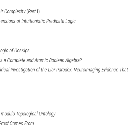
ir Complexity
(
Part
I).
nsions of Intuitionistic Predicate Logic
.
ogic of Gossips
.
s a Complete and Atomic Boolean Algebra
?
rical Investigation of the Liar Paradox. Neuroimaging Evidence Tha
 modulo Topological Ontology
.
Proof Comes From
.