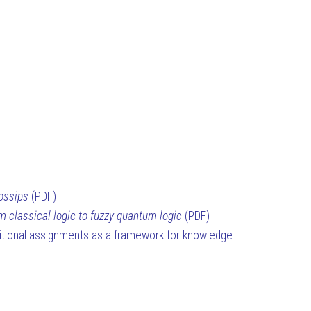
gossips
(PDF)
m classical logic to fuzzy quantum logic
(PDF)
itional assignments as a framework for knowledge