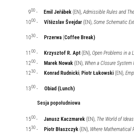
00
9
-
Emil Jeřábek
(EN),
Admissible Rules and The
00
10
-
Vítězslav Švejdar
(EN),
Some Schematic Exte
30
10
 -     
Przerwa 
(
Coffee Break)
00
11
-
Krzysztof R. Apt
(EN),
Open Problems in a L
00
12
-
Marek Nowak
(EN),
When a Closure System I
30
12
-
Konrad Rudnicki
,
Piotr Łukowski
(EN),
Empi
00
13
 -
Obiad (Lunch)
Sesja popołudniowa
00
15
-
Janusz Kaczmarek
(EN),
The World of Ideas
30
15
-
Piotr Błaszczyk
(EN),
Where Mathematical 