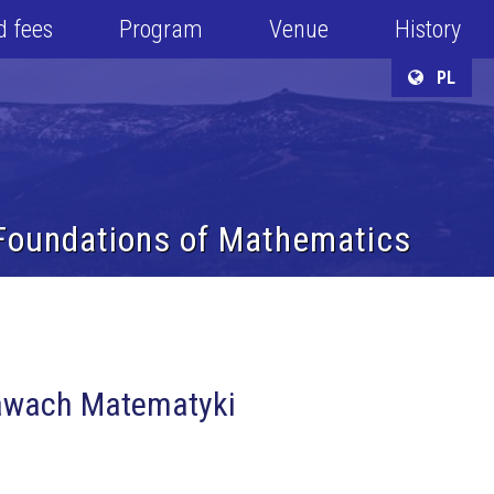
d fees
Program
Venue
History
PL
 Foundations of Mathematics
stawach Matematyki