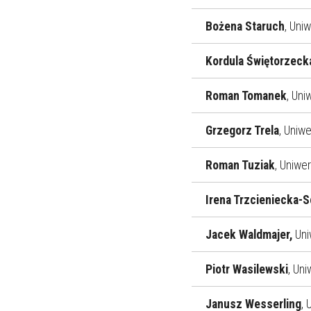
Bożena Staruch
, Uni
Kordula Świętorzeck
Roman Tomanek
, Un
Grzegorz Trela
, Uniwe
Roman Tuziak
, Uniwe
Irena Trzcieniecka-
Jacek Waldmajer,
Uni
Piotr Wasilewski
, Uni
Janusz Wesserling
,