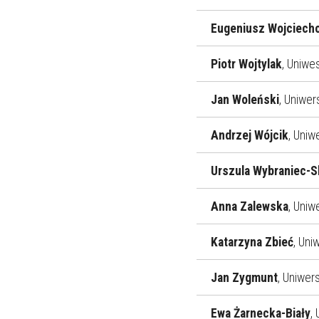
Eugeniusz Wojciech
Piotr Wojtylak
, Uniwes
Jan Woleński
, Uniwer
Andrzej Wójcik
, Uniw
Urszula Wybraniec-
Anna Zalewska
, Uniw
Katarzyna Zbieć
, Uni
Jan Zygmunt
, Uniwer
Ewa Żarnecka-Biały
,