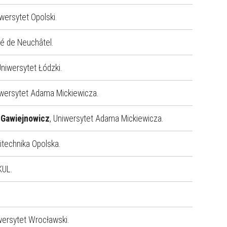
iwersytet Opolski.
ité de Neuchâtel.
Uniwersytet Łódzki.
iwersytet Adama Mickiewicza.
-Gawiejnowicz
, Uniwersytet Adama Mickiewicza.
litechnika Opolska.
 KUL.
iwersytet Wrocławski.