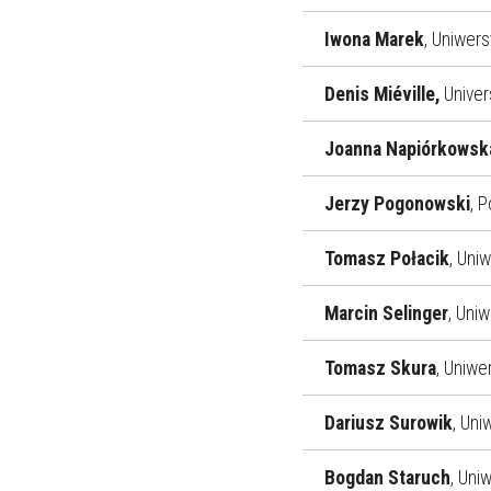
Iwona Marek
, Uniwers
Denis Miéville,
Univer
Joanna Napiórkowsk
Jerzy Pogonowski
, 
Tomasz Połacik
, Uniw
Marcin Selinger
, Uni
Tomasz Skura
, Uniwe
Dariusz Surowik
, Uni
Bogdan Staruch
, Uni