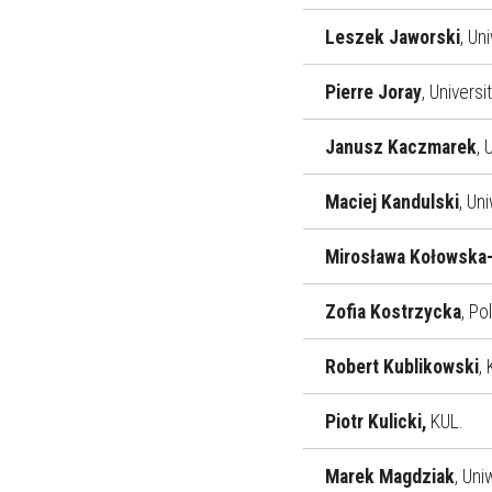
Leszek Jaworski
, Un
Pierre Joray
, Univers
Janusz Kaczmarek
, 
Maciej Kandulski
, Un
Mirosława Kołowska
Zofia Kostrzycka
, Po
Robert Kublikowski
,
Piotr Kulicki,
KUL.
Marek Magdziak
, Un