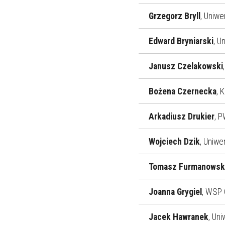
Grzegorz Bryll
, Uniwe
Edward Bryniarski
, U
Janusz Czelakowski
Bożena Czernecka
, 
Arkadiusz Drukier
, 
Wojciech Dzik
, Uniwe
Tomasz Furmanowsk
Joanna Grygiel
, WSP
Jacek Hawranek
, Un